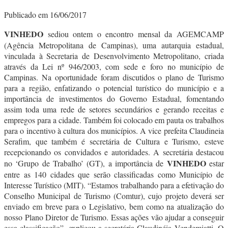
Publicado em 16/06/2017
VINHEDO
sediou ontem o encontro mensal da AGEMCAMP
(Agência Metropolitana de Campinas), uma autarquia estadual,
vinculada à Secretaria de Desenvolvimento Metropolitano, criada
através da Lei nº 946/2003, com sede e foro no município de
Campinas. Na oportunidade foram discutidos o plano de Turismo
para a região, enfatizando o potencial turístico do município e a
importância de investimentos do Governo Estadual, fomentando
assim toda uma rede de setores secundários e gerando receitas e
empregos para a cidade. Também foi colocado em pauta os trabalhos
para o incentivo à cultura dos municípios. A vice prefeita Claudineia
Serafim, que também é secretária de Cultura e Turismo, esteve
recepcionando os convidados e autoridades. A secretária destacou
VINHEDO
no ‘Grupo de Trabalho’ (GT), a importância de
estar
entre as 140 cidades que serão classificadas como Município de
Interesse Turístico (MIT). “Estamos trabalhando para a efetivação do
Conselho Municipal de Turismo (Comtur), cujo projeto deverá ser
enviado em breve para o Legislativo, bem como na atualização do
nosso Plano Diretor de Turismo. Essas ações vão ajudar a conseguir
essa classificação”, explicou a secretária Claudinéia Vendemiatti. O