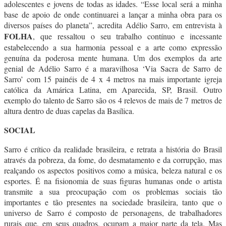
adolescentes e jovens de todas as idades. “Esse local será a minha
base de apoio de onde continuarei a lançar a minha obra para os
diversos países do planeta”, acredita Adélio Sarro, em entrevista à
FOLHA
, que ressaltou o seu trabalho contínuo e incessante
estabelecendo a sua harmonia pessoal e a arte como expressão
genuína da poderosa mente humana. Um dos exemplos da arte
genial de Adélio Sarro é a maravilhosa ‘Via Sacra de Sarro de
Sarro’ com 15 painéis de 4 x 4 metros na mais importante igreja
católica da Amárica Latina, em Aparecida, SP, Brasil. Outro
exemplo do talento de Sarro são os 4 relevos de mais de 7 metros de
altura dentro de duas capelas da Basílica.
SOCIAL
Sarro é crítico da realidade brasileira, e retrata a história do Brasil
através da pobreza, da fome, do desmatamento e da corrupção, mas
realçando os aspectos positivos como a música, beleza natural e os
esportes. É na fisionomia de suas figuras humanas onde o artista
transmite a sua preocupação com os problemas sociais tão
importantes e tão presentes na sociedade brasileira, tanto que o
universo de Sarro é composto de personagens, de trabalhadores
rurais que, em seus quadros, ocupam a maior parte da tela. Mas