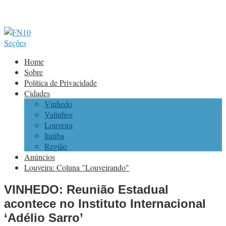
Seções
Home
Sobre
Política de Privacidade
Cidades
Vinhedo
Valinhos
Louveira
Itatiba
Região
Anúncios
Louveira: Coluna "Louveirando"
VINHEDO: Reunião Estadual
acontece no Instituto Internacional
‘Adélio Sarro’