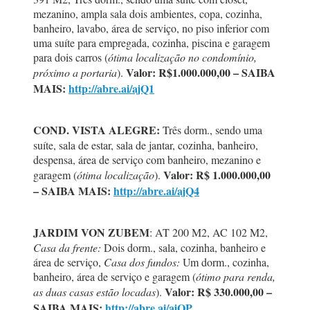
mezanino, ampla sala dois ambientes, copa, cozinha,
banheiro, lavabo, área de serviço, no piso inferior com
uma suíte para empregada, cozinha, piscina e garagem
para dois carros (
ótima localização no condomínio,
Valor: R$1.000.000,00 – SAIBA
próximo a portaria
).
MAIS:
http://abre.ai/ajQ1
COND. VISTA ALEGRE:
Três dorm., sendo uma
suíte, sala de estar, sala de jantar, cozinha, banheiro,
despensa, área de serviço com banheiro, mezanino e
Valor: R$ 1.000.000,00
garagem (
ótima localização
).
– SAIBA MAIS:
http://abre.ai/ajQ4
JARDIM VON ZUBEM
: AT 200 M2, AC 102 M2,
Casa da frente:
Dois dorm., sala, cozinha, banheiro e
área de serviço,
Casa dos fundos:
Um dorm., cozinha,
banheiro, área de serviço e garagem (
ótimo para renda,
Valor: R$ 330.000,00 –
as duas casas estão locadas
).
SAIBA MAIS:
http://abre.ai/ajQP