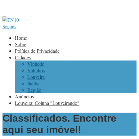
Seções
Home
Sobre
Política de Privacidade
Cidades
Vinhedo
Valinhos
Louveira
Itatiba
Região
Anúncios
Louveira: Coluna "Louveirando"
Classificados. Encontre
aqui seu imóvel!