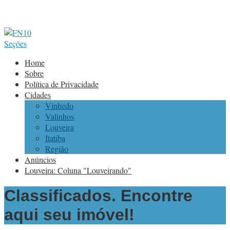
Seções
Home
Sobre
Política de Privacidade
Cidades
Vinhedo
Valinhos
Louveira
Itatiba
Região
Anúncios
Louveira: Coluna "Louveirando"
Classificados. Encontre
aqui seu imóvel!