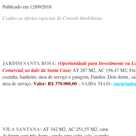
Publicado em 12/09/2018
Confira as ofertas especiais da Consolo Imobiliária:
JARDIM SANTA ROSA:
(
Oportunidade para Investimento ou L
Comercial, ao lado da Santa Casa)
AT 287 M2, AC 156,47 M2, Frent
cozinha, banheiro, área de serviço e garagem, Fundos: Dois dorm., sal
Valor: R$ 370.000,00
– SAIBA MAIS:
encurtado
área de serviço.
VILA SANTANA:
AT 342 M2, AC 251,55 M2, casa
da frente com três dorm., sendo uma suíte, sala, cozinha