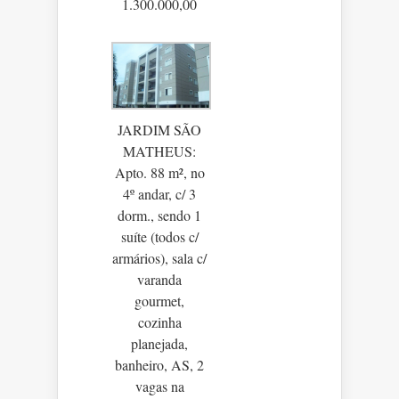
1.300.000,00
JARDIM SÃO
MATHEUS:
Apto. 88 m², no
4º andar, c/ 3
dorm., sendo 1
suíte (todos c/
armários), sala c/
varanda
gourmet,
cozinha
planejada,
banheiro, AS, 2
vagas na