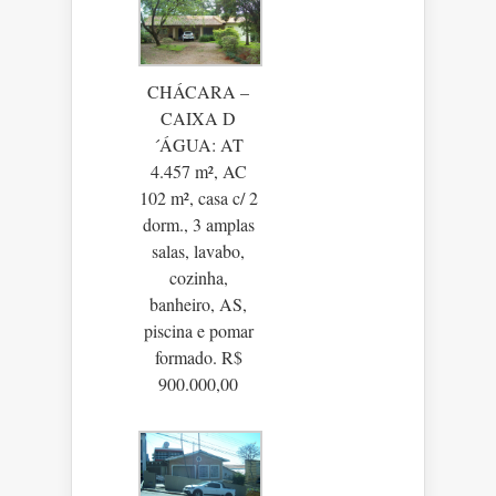
CHÁCARA –
CAIXA D
´ÁGUA: AT
4.457 m², AC
102 m², casa c/ 2
dorm., 3 amplas
salas, lavabo,
cozinha,
banheiro, AS,
piscina e pomar
formado. R$
900.000,00