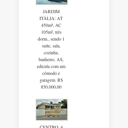
JARDIM
ITÁLIA: AT
450m², AC
105m², três
dorm., sendo 1
suíte, sala,
cozinha,
banheiro, AS,
edícula com um
cômodo e
garagem. R$
850.000,00
CENTRO: 4