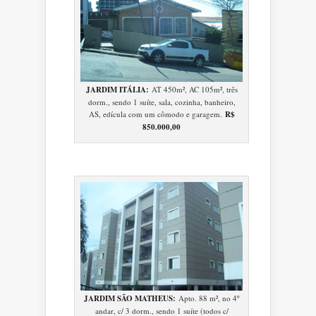
JARDIM ITÁLIA:
AT 450m², AC 105m², três
dorm., sendo 1 suíte, sala, cozinha, banheiro,
AS, edícula com um cômodo e garagem.
R$
850.000,00
JARDIM SÃO MATHEUS:
Apto. 88 m², no 4º
andar, c/ 3 dorm., sendo 1 suíte (todos c/