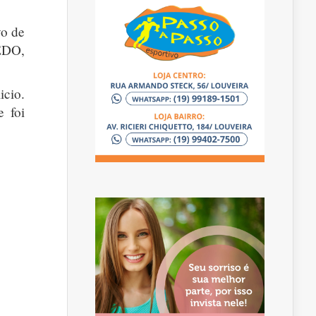
vo de
HEDO,
icio.
e foi