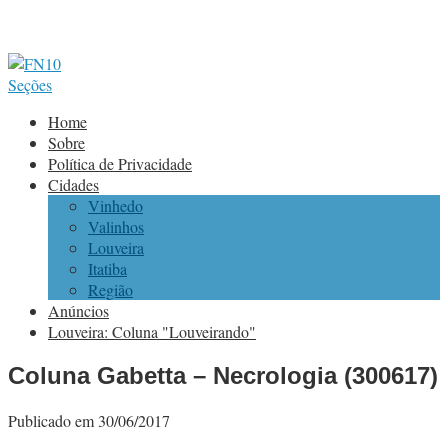
Seções
Home
Sobre
Política de Privacidade
Cidades
Vinhedo
Valinhos
Louveira
Itatiba
Região
Anúncios
Louveira: Coluna "Louveirando"
Coluna Gabetta – Necrologia (300617)
Publicado em 30/06/2017