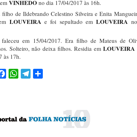
VINHEDO
o em
no dia 17/04/2017 às 16h.
filho de Ildebrando Celestino Silveira e Enita Manguei
LOUVEIRA
LOUVEIRA
a em
e foi sepultado em
no
faleceu em 15/04/2017. Era filho de Mateus de Oliv
LOUVEIRA
. Solteiro, não deixa filhos. Residia em
7 às 17h.
Facebook
WhatsApp
Telegram
Share