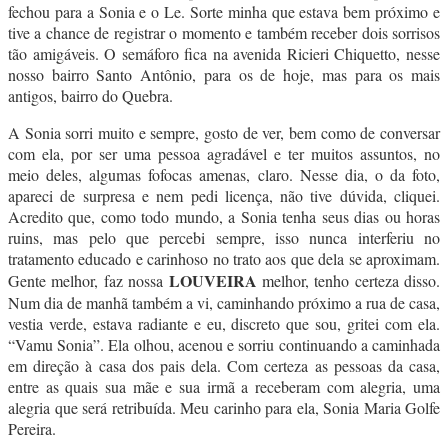
fechou para a Sonia e o Le. Sorte minha que estava bem próximo e
tive a chance de registrar o momento e também receber dois sorrisos
tão amigáveis. O semáforo fica na avenida Ricieri Chiquetto, nesse
nosso bairro Santo Antônio, para os de hoje, mas para os mais
antigos, bairro do Quebra.
A Sonia sorri muito e sempre, gosto de ver, bem como de conversar
com ela, por ser uma pessoa agradável e ter muitos assuntos, no
meio deles, algumas fofocas amenas, claro. Nesse dia, o da foto,
apareci de surpresa e nem pedi licença, não tive dúvida, cliquei.
Acredito que, como todo mundo, a Sonia tenha seus dias ou horas
ruins, mas pelo que percebi sempre, isso nunca interferiu no
tratamento educado e carinhoso no trato aos que dela se aproximam.
LOUVEIRA
Gente melhor, faz nossa
melhor, tenho certeza disso.
Num dia de manhã também a vi, caminhando próximo a rua de casa,
vestia verde, estava radiante e eu, discreto que sou, gritei com ela.
“Vamu Sonia”. Ela olhou, acenou e sorriu continuando a caminhada
em direção à casa dos pais dela. Com certeza as pessoas da casa,
entre as quais sua mãe e sua irmã a receberam com alegria, uma
alegria que será retribuída. Meu carinho para ela, Sonia Maria Golfe
Pereira.