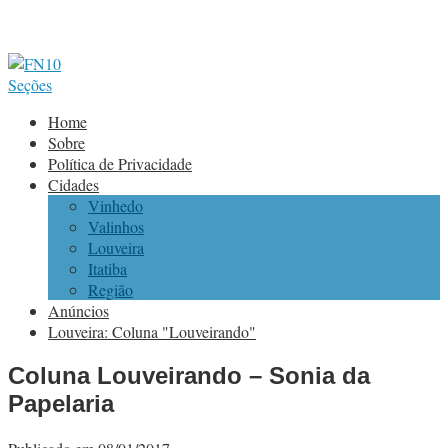
Seções
Home
Sobre
Política de Privacidade
Cidades
Vinhedo
Valinhos
Louveira
Itatiba
Região
Anúncios
Louveira: Coluna "Louveirando"
Coluna Louveirando – Sonia da
Papelaria