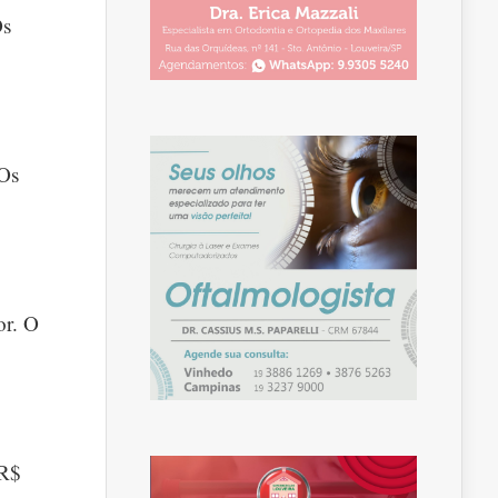
Os
 Os
or. O
 R$