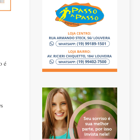
o é
Os