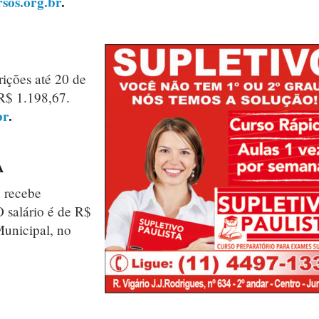
sos.org.br
.
rições até 20 de
 R$ 1.198,67.
br
.
A
 recebe
O salário é de R$
Municipal, no