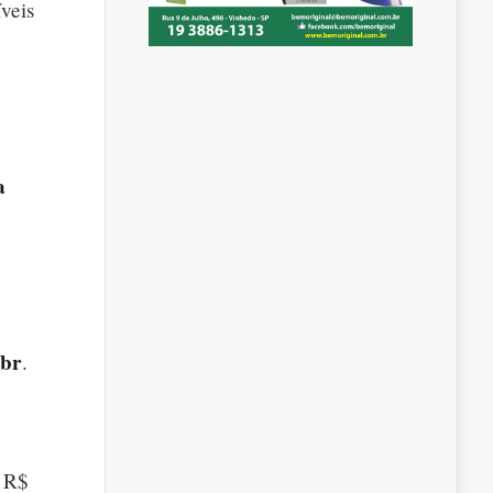
veis
a
.br
.
é R$