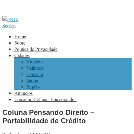
Seções
Home
Sobre
Política de Privacidade
Cidades
Vinhedo
Valinhos
Louveira
Itatiba
Região
Anúncios
Louveira: Coluna "Louveirando"
Coluna Pensando Direito –
Portabilidade de Crédito