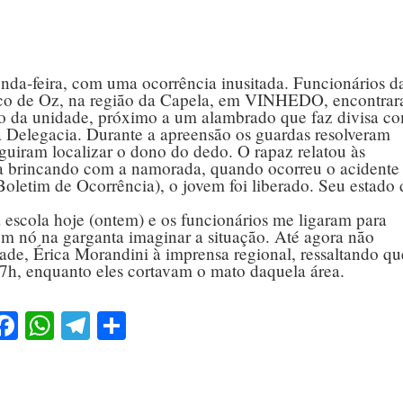
da-feira, com uma ocorrência inusitada. Funcionários d
gico de Oz, na região da Capela, em VINHEDO, encontra
da unidade, próximo a um alambrado que faz divisa c
 Delegacia. Durante a apreensão os guardas resolveram
eguiram localizar o dono do dedo. O rapaz relatou às
ava brincando com a namorada, quando ocorreu o acidente
oletim de Ocorrência), o jovem foi liberado. Seu estado 
a escola hoje (ontem) e os funcionários me ligaram para
 um nó na garganta imaginar a situação. Até agora não
ade, Érica Morandini à imprensa regional, ressaltando qu
 7h, enquanto eles cortavam o mato daquela área.
Facebook
WhatsApp
Telegram
Share