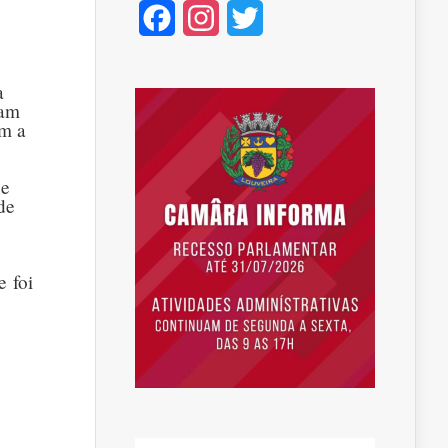
Facebook
Instagram
Twitter
a
ram
om a
 e
de
e foi