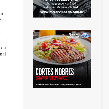
do
e
o,
o de
onal