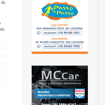
s de
o
ada