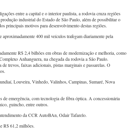
ções entre a capital e o interior paulista, a rodovia cruza regiões
odução industrial do Estado de São Paulo, além de possibilitar o
os principais motivos para desenvolvimento destas regiões.
e aproximadamente 400 mil veículos trafegam diariamente pela
madamente R$ 2,4 bilhões em obras de modernização e melhoria, como
 do Complexo Anhanguera, na chegada da rodovia a São Paulo.
e trevos, faixas adicionais, pistas marginais e passarelas. O
os.
Jundiaí, Louveira, Vinhedo, Valinhos, Campinas, Sumaré, Nova
de emergência, com tecnologia de fibra óptica. A concessionária
ico, guincho, entre outros.
de atendimento da CCR AutoBAn, Odair Tafarelo.
de R$ 61,2 milhões.