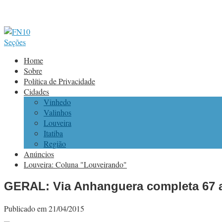
Seções
Home
Sobre
Política de Privacidade
Cidades
Vinhedo
Valinhos
Louveira
Itatiba
Região
Anúncios
Louveira: Coluna "Louveirando"
GERAL: Via Anhanguera completa 67 
Publicado em 21/04/2015