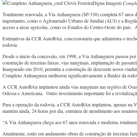
Comple
Totalmente renovada, a Via Anhanguera (SP-330) completa 67 anos de in
importantes, como o Aglomerado Urbano de Jundiaí (AUJ) e a Região 
acesso a áreas agrícolas, como os Estados do Centro-Oeste do país. 
Estimativas da CCR AutoBAn, concessionária que administra o trecho
rodovia.
Desde o início da concessão, em 1998, a Via Anhanguera passou por
construção de terceiras faixas, vias marginais, implantação de passa
Inaugurado em 2010, permitiu a construção de dezessete novos viadutos
Complexo Anhanguera melhorou significativamente a fluidez da rodovi
A CCR AutoBAn implantou ainda vias marginais nas regiões de Osasc
Odessa e Americana. Outro investimento importante foi a revitalizaçã
Para a operação da rodovia, a CCR AutoBAn implantou, apenas na Via
mantém ainda, 24 horas por dia, estrutura de atendimento aos usuários
“A Via Anhanguera chega aos 67 anos renovada e moderna, totalment
Atualmente, estão em andamento obras de construção de terceiras faix