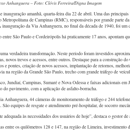
xo Anhanguera – Foto: Clóvis Ferreira/Digna Imagem
auguração amanhã, quarta-feira dia 22 de abril. Uma das principais liga
Metropolitana de Campinas (RMC), responsáveis por grande parte da pr
A inauguração da Via Anhanguera, no final da década de 1940, foi um d
 entre São Paulo e Cordeirópolis há praticamente 17 anos, apontam qu
 uma verdadeira transformação. Neste período foram investidos aproxi
relas, novos trevos e acessos, entre outros. Destaque para a construção
 e pontes, criação de novos acessos, implantação de retornos, melhoria d
a na região da Grande São Paulo, trecho com grande tráfego de veícul
o, Jundiaí, Campinas, Sumaré e Nova Odessa e faixas adicionais em 
o do pavimento, com a aplicação de asfalto-borracha.
 Anhanguera, 44 câmeras de monitoramento de tráfego e 244 telefones 
. São equipes de resgate e atendimento pré-hospitalar, de socorro mecân
e adequada às necessidades dos usuários de hoje”, destaca o gestor 
as entre os quilômetros 128 e 147, na região de Limeira, investimento 