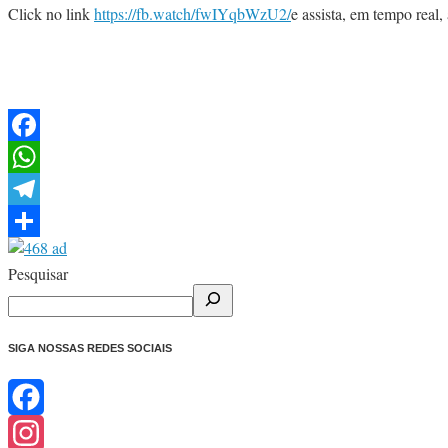
Click no link
https://fb.watch/fwIYqbWzU2/
e assista, em tempo real,
Facebook
WhatsApp
Telegram
Share
Pesquisar
SIGA NOSSAS REDES SOCIAIS
Facebook