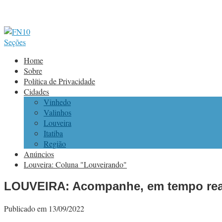
Seções
Home
Sobre
Política de Privacidade
Cidades
Vinhedo
Valinhos
Louveira
Itatiba
Região
Anúncios
Louveira: Coluna "Louveirando"
LOUVEIRA: Acompanhe, em tempo real,
Publicado em 13/09/2022