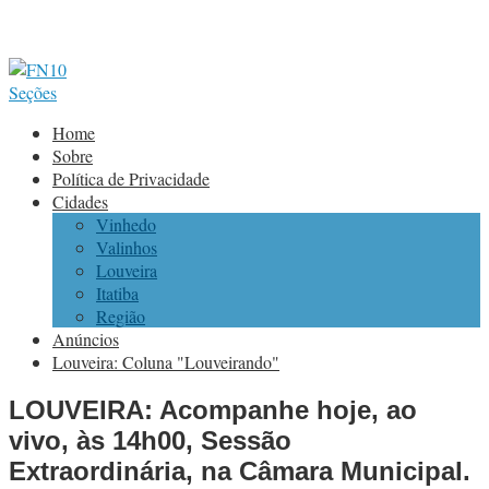
Seções
Home
Sobre
Política de Privacidade
Cidades
Vinhedo
Valinhos
Louveira
Itatiba
Região
Anúncios
Louveira: Coluna "Louveirando"
LOUVEIRA: Acompanhe hoje, ao
vivo, às 14h00, Sessão
Extraordinária, na Câmara Municipal.