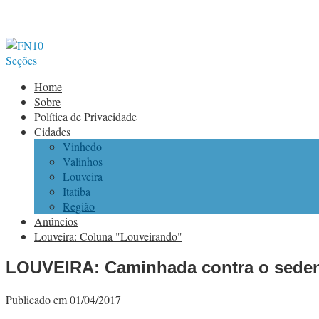
Seções
Home
Sobre
Política de Privacidade
Cidades
Vinhedo
Valinhos
Louveira
Itatiba
Região
Anúncios
Louveira: Coluna "Louveirando"
LOUVEIRA: Caminhada contra o sedent
Publicado em 01/04/2017