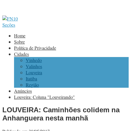
Seções
Home
Sobre
Política de Privacidade
Cidades
Vinhedo
Valinhos
Louveira
Itatiba
Região
Anúncios
Louveira: Coluna "Louveirando"
LOUVEIRA: Caminhões colidem na
Anhanguera nesta manhã