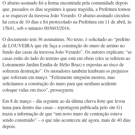
O abaixo-assinado foi a forma encontrada pela comunidade depois
que, passados os dias seguintes à quase tragédia, a Prefeitura tornou
a se esquecer da travessa João Verardo. O abaixo-assinado circulou
há cerca de 10 dias e foi protocolado na Prefeitura em 11 de abril, às
15h41, sob o número 003603/2016.
O documento tem 36 assinaturas. No texto, é solicitado ao “prefeito
de LOUVEIRA que ele faça a construção do muro de arrimo no
fundo das casas da travessa João Verardo”. Os autores explicam: “as
casas estão do lado do terreno que está em obras (eles se referem ao
Loteamento Jardim Emília de Hélio Braz) e expostas ao risco de
sofrerem destruição”. Os moradores também lembram os prejuízos
que sofreram em março. “Felizmente ninguém morreu, mas
solicitamos a construção do muro para que nenhum acidente
coloque vidas em risco”, prosseguem.
Em 8 de março – dia seguinte ao da última chuva forte que levou
lama para dentro das casas – reportagem publicada pelo site G1
trazia a informação de que “um novo muro de contenção estava
sendo construído” – o que não aconteceu até agora, mais de 40 dias
depois.