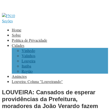
Seções
Home
Sobre
Política de Privacidade
Cidades
Vinhedo
Valinhos
Louveira
Itatiba
Região
Anúncios
Louveira: Coluna "Louveirando"
LOUVEIRA: Cansados de esperar
providências da Prefeitura,
moradores da João Verardo fazem