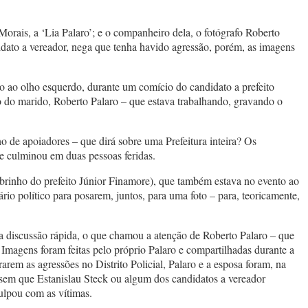
orais, a ‘Lia Palaro’; e o companheiro dela, o fotógrafo Roberto
ato a vereador, nega que tenha havido agressão, porém, as imagens
o ao olho esquerdo, durante um comício do candidato a prefeito
 do marido, Roberto Palaro – que estava trabalhando, gravando o
 de apoiadores – que dirá sobre uma Prefeitura inteira? Os
e culminou em duas pessoas feridas.
obrinho do prefeito Júnior Finamore), que também estava no evento ao
rio político para posarem, juntos, para uma foto – para, teoricamente,
ma discussão rápida, o que chamou a atenção de Roberto Palaro – que
 Imagens foram feitas pelo próprio Palaro e compartilhadas durante a
as agressões no Distrito Policial, Palaro e a esposa foram, na
 sem que Estanislau Steck ou algum dos candidatos a vereador
ulpou com as vítimas.