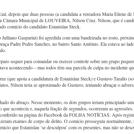
ial, depois que duas pessoas (a candidata a vereadora Maria Eliene de M
 da Câmara Municipal de LOUVEIRA, Nilson Cruz. Nilson, que é candid
ado comício do candidato Estanislau Steck.
 Julliano Gasparini) foi agredida com uma bandeirada no rosto, próxim
raça Padre Pedro Sanches, no bairro Santo Antônio. Ela estava ao lado
ado.
eparo sequer para comandar ou exercer controle sobre um grupo pequeno
va acontecendo – mas todos têm sua parcela de culpa no incidente qu
uz (que apoia a candidatura de Estanislau Steck) e Gustavo Tarallo (s
latos, Nilson teria se aproximado de Gustavo, tentando abraçar o adversá
ncilhado do abraço. Nesse momento, os dois grupos teriam principiado u
 o que acontecia e, naquela fração de segundos, ocorreram as agressões.
onferido na página do Facebook da FOLHA NOTÍCIAS. Após registrarem 
 fizeram exames de corpo de delito. O comício prosseguiu normalmente,
omício que Estanislau ‘se desculpou’ com os presentes, mas não se desc