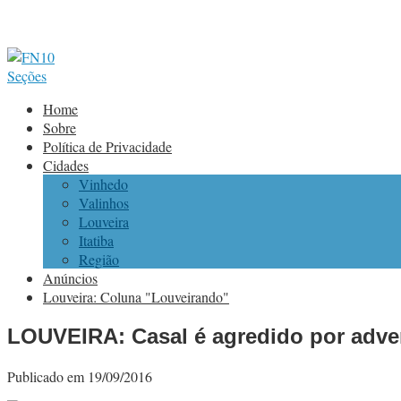
Seções
Home
Sobre
Política de Privacidade
Cidades
Vinhedo
Valinhos
Louveira
Itatiba
Região
Anúncios
Louveira: Coluna "Louveirando"
LOUVEIRA: Casal é agredido por adver
Publicado em 19/09/2016