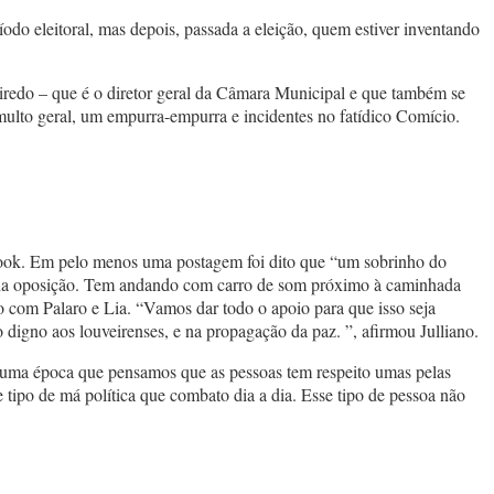
odo eleitoral, mas depois, passada a eleição, quem estiver inventando
redo – que é o diretor geral da Câmara Municipal e que também se
to geral, um empurra-empurra e incidentes no fatídico Comício.
cebook. Em pelo menos uma postagem foi dito que “um sobrinho do
to da oposição. Tem andando com carro de som próximo à caminhada
 com Palaro e Lia. “Vamos dar todo o apoio para que isso seja
 digno aos louveirenses, e na propagação da paz. ”, afirmou Julliano.
a numa época que pensamos que as pessoas tem respeito umas pelas
e tipo de má política que combato dia a dia. Esse tipo de pessoa não