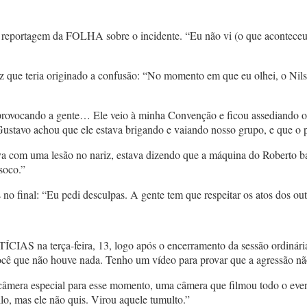
 reportagem da FOLHA sobre o incidente. “Eu não vi (o que aconteceu).
uz que teria originado a confusão: “No momento em que eu olhei, o Nils
stá provocando a gente… Ele veio à minha Convenção e ficou assediand
ustavo achou que ele estava brigando e vaiando nosso grupo, e que o pr
ava com uma lesão no nariz, estava dizendo que a máquina do Roberto b
soco.”
 no final: “Eu pedi desculpas. A gente tem que respeitar os atos dos o
S na terça-feira, 13, logo após o encerramento da sessão ordinária da
ê que não houve nada. Tenho um vídeo para provar que a agressão não 
âmera especial para esse momento, uma câmera que filmou todo o event
o, mas ele não quis. Virou aquele tumulto.”