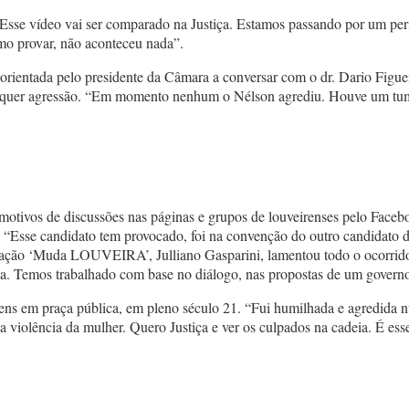
. Esse vídeo vai ser comparado na Justiça. Estamos passando por um perí
omo provar, não aconteceu nada”.
entada pelo presidente da Câmara a conversar com o dr. Dario Figuei
quer agressão. “Em momento nenhum o Nélson agrediu. Houve um tumul
am motivos de discussões nas páginas e grupos de louveirenses pelo Fa
ck. “Esse candidato tem provocado, foi na convenção do outro candida
ligação ‘Muda LOUVEIRA’, Julliano Gasparini, lamentou todo o ocorrido
iça. Temos trabalhado com base no diálogo, nas propostas de um governo
homens em praça pública, em pleno século 21. “Fui humilhada e agredid
a violência da mulher. Quero Justiça e ver os culpados na cadeia. É ess