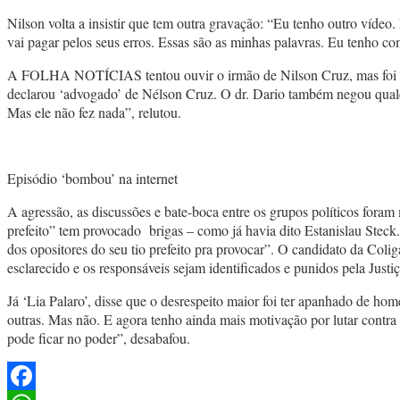
Nilson volta a insistir que tem outra gravação: “Eu tenho outro vídeo
vai pagar pelos seus erros. Essas são as minhas palavras. Eu tenho c
A FOLHA NOTÍCIAS tentou ouvir o irmão de Nilson Cruz, mas foi ori
declarou ‘advogado’ de Nélson Cruz. O dr. Dario também negou qual
Mas ele não fez nada”, relutou.
Episódio ‘bombou’ na internet
A agressão, as discussões e bate-boca entre os grupos políticos for
prefeito” tem provocado brigas – como já havia dito Estanislau Ste
dos opositores do seu tio prefeito pra provocar”. O candidato da Co
esclarecido e os responsáveis sejam identificados e punidos pela Just
Já ‘Lia Palaro’, disse que o desrespeito maior foi ter apanhado de 
outras. Mas não. E agora tenho ainda mais motivação por lutar contra 
pode ficar no poder”, desabafou.