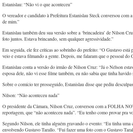
Estanislau: “Não vi o que aconteceu”
O vereador e candidato à Prefeitura Estanislau Steck conversou com a
de mim.”
Estanislau também deu sua versão sobre a ‘brincadeira’ de Nilson Cr
foto juntos. Estava brincando, sem qualquer agressividade.”
Em seguida, ele fez críticas ao sobrinho do prefeito: “O Gustavo e
veio e estava filmando a gente. Depois, me falaram que o pessoal do G
Estanislau conta a versão do irmão de Nilson Cruz: “Já o Nélson est
esposa dele, não vi esse filme também, eu não sabia que tinha havido 
Sobre o comício ter prosseguido, Estanislau disse que pediu desculpas
Nilson: “Não aconteceu nada”
O presidente da Câmara, Nilson Cruz, conversou com a FOLHA NOTÍCIA
reportagem, que “não aconteceu nada”. “Eu tenho como provar pra voc
Segundo Nilson, ele tinha alguém gravando o evento: “Eu tinha uma c
envolvendo Gustavo Tarallo. “Fui fazer uma foto com o Gustavo Tarall