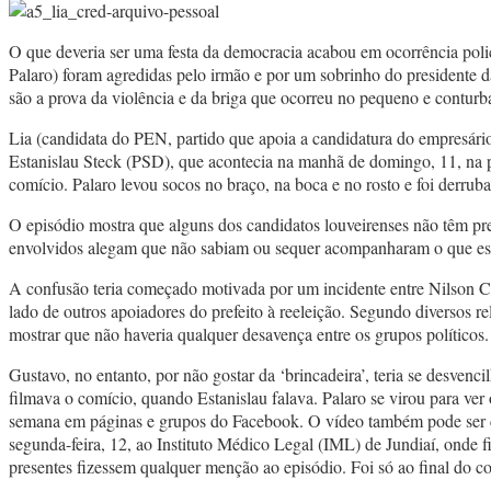
O que deveria ser uma festa da democracia acabou em ocorrência polic
Palaro) foram agredidas pelo irmão e por um sobrinho do presidente
são a prova da violência e da briga que ocorreu no pequeno e conturb
Lia (candidata do PEN, partido que apoia a candidatura do empresário
Estanislau Steck (PSD), que acontecia na manhã de domingo, 11, na p
comício. Palaro levou socos no braço, na boca e no rosto e foi derrub
O episódio mostra que alguns dos candidatos louveirenses não têm pr
envolvidos alegam que não sabiam ou sequer acompanharam o que esta
A confusão teria começado motivada por um incidente entre Nilson Cr
lado de outros apoiadores do prefeito à reeleição. Segundo diversos re
mostrar que não haveria qualquer desavença entre os grupos políticos.
Gustavo, no entanto, por não gostar da ‘brincadeira’, teria se desve
filmava o comício, quando Estanislau falava. Palaro se virou para ver
semana em páginas e grupos do Facebook. O vídeo também pode ser c
segunda-feira, 12, ao Instituto Médico Legal (IML) de Jundiaí, onde
presentes fizessem qualquer menção ao episódio. Foi só ao final do c