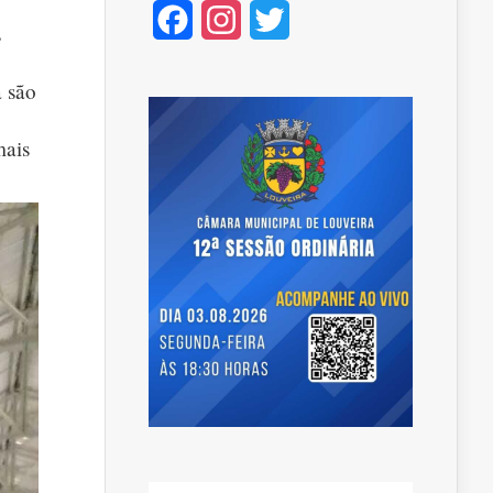
Facebook
Instagram
Twitter
s
a são
mais