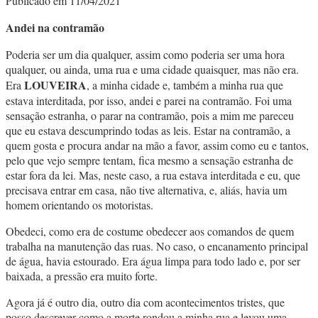
Publicado em 11/04/2021
Andei na contramão
Poderia ser um dia qualquer, assim como poderia ser uma hora
qualquer, ou ainda, uma rua e uma cidade quaisquer, mas não era.
LOUVEIRA
Era
, a minha cidade e, também a minha rua que
estava interditada, por isso, andei e parei na contramão. Foi uma
sensação estranha, o parar na contramão, pois a mim me pareceu
que eu estava descumprindo todas as leis. Estar na contramão, a
quem gosta e procura andar na mão a favor, assim como eu e tantos,
pelo que vejo sempre tentam, fica mesmo a sensação estranha de
estar fora da lei. Mas, neste caso, a rua estava interditada e eu, que
precisava entrar em casa, não tive alternativa, e, aliás, havia um
homem orientando os motoristas.
Obedeci, como era de costume obedecer aos comandos de quem
trabalha na manutenção das ruas. No caso, o encanamento principal
de água, havia estourado. Era água limpa para todo lado e, por ser
baixada, a pressão era muito forte.
Agora já é outro dia, outro dia com acontecimentos tristes, que
posso descrever como a morte rondou a minha rua e levou uma