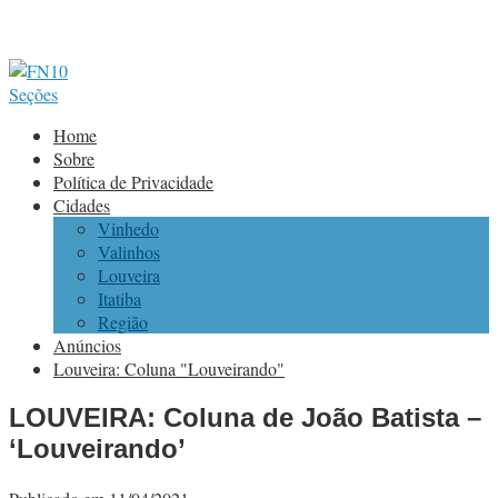
Seções
Home
Sobre
Política de Privacidade
Cidades
Vinhedo
Valinhos
Louveira
Itatiba
Região
Anúncios
Louveira: Coluna "Louveirando"
LOUVEIRA: Coluna de João Batista –
‘Louveirando’