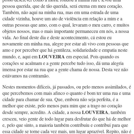
pessoa querida, que de tão querida, será eterna em meu coração.
Também, não aqui na minha rua, mas em uma estrada de uma
cidade vizinha, houve um ato de violência em relação a mim e a
outras pessoas que amo, com o qual, levaram o meu carro, e muitos
objetos nossos, mas o mais importante permaneceu em nós, a nossa
vida. Ao final deste dia e deste acontecimento, cá estou eu
novamente em minha rua, alegre por estar ali vivo com pessoas que
amo e por perceber que há gentileza, solidariedade e empatia neste
LOUVEIRA
mundo, e, aqui em
em especial. Pois quando os
corações se acalmam e a gente percebe tudo isso, dá uma alegria
imensa por estar na rua que a gente chama de nossa. Desta vez não
estávamos na contramão.
Nestes momentos difíceis, já passados, ou pelo menos assimilados, é
que percebemos com mais afinco o quanto é bom ter uma rua e uma
cidade para chamar de sua. Que, embora não seja perfeita, é a
melhor que existe, pelo menos para mim que a trago no coração
LOUVEIRA
desde sempre, acredito. A cidade, a nossa
, também
cresceu, veio gente de todo lugar para desfrutar do que há de melhor
e, pelo que sinto, a maioria também contribuiu e contribui para que
essa cidade se torne cada vez mais, um lugar aprazível. Repito, não é