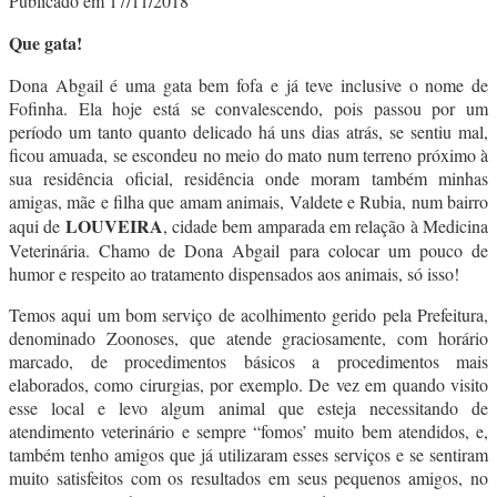
Publicado em 17/11/2018
Que gata!
Dona Abgail é uma gata bem fofa e já teve inclusive o nome de
Fofinha. Ela hoje está se convalescendo, pois passou por um
período um tanto quanto delicado há uns dias atrás, se sentiu mal,
ficou amuada, se escondeu no meio do mato num terreno próximo à
sua residência oficial, residência onde moram também minhas
amigas, mãe e filha que amam animais, Valdete e Rubia, num bairro
LOUVEIRA
aqui de
, cidade bem amparada em relação à Medicina
Veterinária. Chamo de Dona Abgail para colocar um pouco de
humor e respeito ao tratamento dispensados aos animais, só isso!
Temos aqui um bom serviço de acolhimento gerido pela Prefeitura,
denominado Zoonoses, que atende graciosamente, com horário
marcado, de procedimentos básicos a procedimentos mais
elaborados, como cirurgias, por exemplo. De vez em quando visito
esse local e levo algum animal que esteja necessitando de
atendimento veterinário e sempre “fomos’ muito bem atendidos, e,
também tenho amigos que já utilizaram esses serviços e se sentiram
muito satisfeitos com os resultados em seus pequenos amigos, no