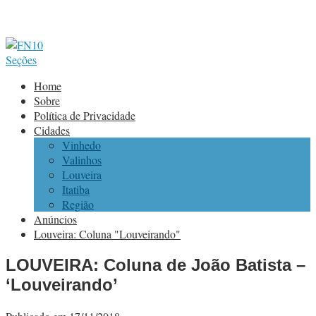
Seções
Home
Sobre
Política de Privacidade
Cidades
Vinhedo
Valinhos
Louveira
Itatiba
Região
Anúncios
Louveira: Coluna "Louveirando"
LOUVEIRA: Coluna de João Batista –
‘Louveirando’