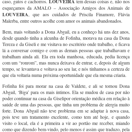
LOUVEIRA
caso, gatos e cachorros.
tem dessas coisas e, não nos
esqueçamos da AMALO – Associação Amigos dos Animais de
LOUVEIRA
, que aos cuidados de Priscila Finamore, Flávia
Malerba, entre outros acolhe com amor os animais abandonados.
Bem, mais voltando a Dona Abgail, eu a conheço há uns dez anos,
desde quando tinha a alcunha de Fofinha, morava na casa da Dona
Tereza e da Giseli e me visitava no escritório onde trabalho, e ficava
lá a conversar comigo e com as demais pessoas que trabalhavam e
trabalham ainda ali. Ela era toda manhosa, educada, pedia licença
com um “ronrom”, mas nunca deixava de entrar, e, depois de algum
tempo, se levantava e voltava ao seu lar, e nós tínhamos a certeza de
que ela voltaria numa próxima oportunidade que ela mesma criaria.
Fofinha foi para morar na casa de Valdete, e ali se tornou Dona
Abgail, ‘Biga’ para os mais íntimos. Ela se mudou de casa por não
poder continuar na casa da Giselipor orientação médica em relação à
saúde de uma das pessoas, que tinha um problema de alergia muito
forte. Dona Abgail não teve problema em se adaptar à nova casa,
pois teve um tratamento excelente, como tem até hoje, e quando
visito o local, ela é a primeira a vir ao portão me receber, miando
como que dizendo bem-vindo, pelo menos é assim que traduzo, pela