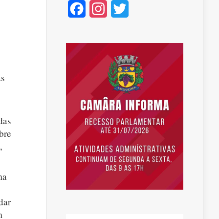
Facebook
Instagram
Twitter
as
das
bre
,
ma
dar
m