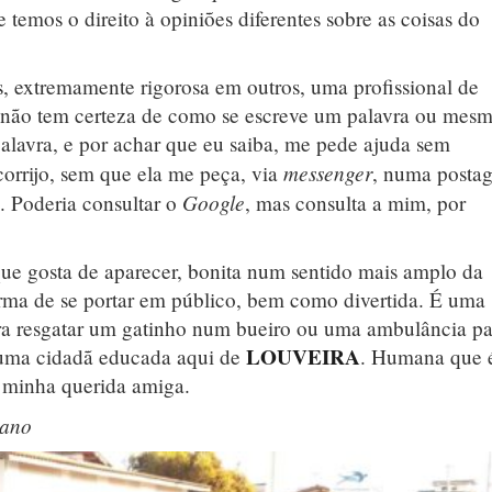
emos o direito à opiniões diferentes sobre as coisas do
, extremamente rigorosa em outros, uma profissional de
 não tem certeza de como se escreve um palavra ou mes
alavra, e por achar que eu saiba, me pede ajuda sem
messenger
orrijo, sem que ela me peça, via
, numa posta
Google
. Poderia consultar o
, mas consulta a mim, por
que gosta de aparecer, bonita num sentido mais amplo da
orma de se portar em público, bem como divertida. É uma
a resgatar um gatinho num bueiro ou uma ambulância pa
LOUVEIRA
 uma cidadã educada aqui de
. Humana que é
 minha querida amiga.
iano