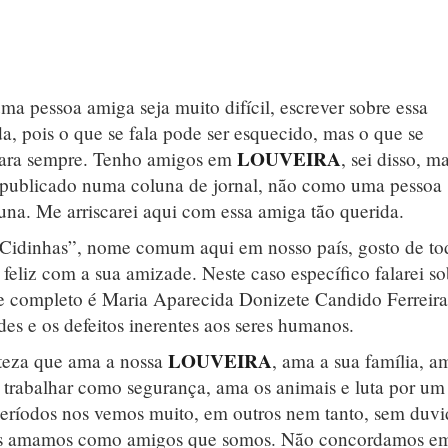
a pessoa amiga seja muito difícil, escrever sobre essa
a, pois o que se fala pode ser esquecido, mas o que se
LOUVEIRA
 para sempre. Tenho amigos em
, sei disso, m
me publicado numa coluna de jornal, não como uma pessoa
luna. Me arriscarei aqui com essa amiga tão querida.
Cidinhas”, nome comum aqui em nosso país, gosto de to
feliz com a sua amizade. Neste caso específico falarei so
e completo é Maria Aparecida Donizete Candido Ferreira
es e os defeitos inerentes aos seres humanos.
LOUVEIRA
rteza que ama a nossa
, ama a sua família, a
a trabalhar como segurança, ama os animais e luta por um
períodos nos vemos muito, em outros nem tanto, sem duvi
nos amamos como amigos que somos. Não concordamos e