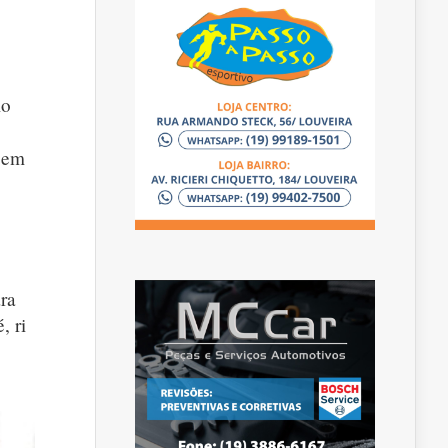
mo
gem
ra
, ri