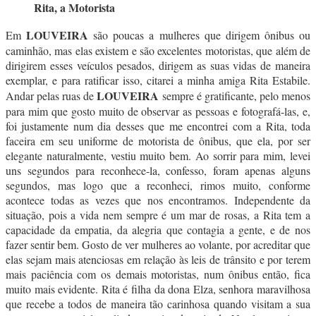
Rita, a Motorista
LOUVEIRA
Em
são poucas a mulheres que dirigem ônibus ou
caminhão, mas elas existem e são excelentes motoristas, que além de
dirigirem esses veículos pesados, dirigem as suas vidas de maneira
exemplar, e para ratificar isso, citarei a minha amiga Rita Estabile.
LOUVEIRA
Andar pelas ruas de
sempre é gratificante, pelo menos
para mim que gosto muito de observar as pessoas e fotografá-las, e,
foi justamente num dia desses que me encontrei com a Rita, toda
faceira em seu uniforme de motorista de ônibus, que ela, por ser
elegante naturalmente, vestiu muito bem. Ao sorrir para mim, levei
uns segundos para reconhece-la, confesso, foram apenas alguns
segundos, mas logo que a reconheci, rimos muito, conforme
acontece todas as vezes que nos encontramos. Independente da
situação, pois a vida nem sempre é um mar de rosas, a Rita tem a
capacidade da empatia, da alegria que contagia a gente, e de nos
fazer sentir bem. Gosto de ver mulheres ao volante, por acreditar que
elas sejam mais atenciosas em relação às leis de trânsito e por terem
mais paciência com os demais motoristas, num ônibus então, fica
muito mais evidente. Rita é filha da dona Elza, senhora maravilhosa
que recebe a todos de maneira tão carinhosa quando visitam a sua