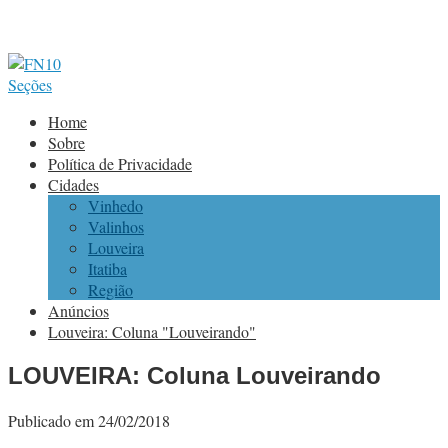
Seções
Home
Sobre
Política de Privacidade
Cidades
Vinhedo
Valinhos
Louveira
Itatiba
Região
Anúncios
Louveira: Coluna "Louveirando"
LOUVEIRA: Coluna Louveirando
Publicado em 24/02/2018