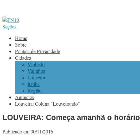
Seções
Home
Sobre
Política de Privacidade
Cidades
Vinhedo
Valinhos
Louveira
Itatiba
Região
Anúncios
Louveira: Coluna "Louveirando"
LOUVEIRA: Começa amanhã o horário 
Publicado em 30/11/2016