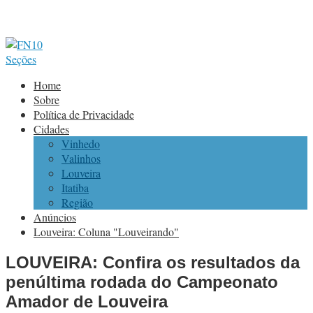
Seções
Home
Sobre
Política de Privacidade
Cidades
Vinhedo
Valinhos
Louveira
Itatiba
Região
Anúncios
Louveira: Coluna "Louveirando"
LOUVEIRA: Confira os resultados da
penúltima rodada do Campeonato
Amador de Louveira