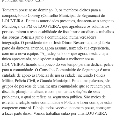
Publicado em 09/04/2017
Tomaram posse neste domingo, 9, os membros eleitos para a
composição do Conseg (Conselho Municipal de Segurança) de
LOUVEIRA. Entre as autoridades presentes, destacou-se o sargento
Mendonça, da PM de LOUVEIRA, que agradeceu os voluntários
por assumirem a responsabilidade de fiscalizar e auxiliar os trabalhos
das Forças Policiais junto à comunidade, numa verdadeira
integração. O presidente eleito, José Dimas Bessornia, que já fazia
parte da diretoria anterior, agora assume, trazendo sua experiência,
com uma nova equipe. “Agradeço a todos que agora, nesta chapa
única apresentada, se dispõem a ajudar a melhorar nossa
LOUVEIRA, tirando um pouco do seu tempo para se dedicar pela e
para a comunidade. O Conselho Comunitário de Segurança é uma
entidade de apoio às Polícias de nossa cidade, incluindo Polícia
Militar, Policia Civil, e Guarda Municipal. Em outras palavras, são
grupos de pessoas de uma mesma comunidade que se reúnem para
discutir, planejar, analisar, e acompanhar as soluções de seus
problemas, o qual se reflete na segurança pública. São meios de
estreitar a relação entre comunidade e Polícia, e fazer com que estas
cooperem entre si. E hoje, todos vocês que tomam posse, começam
a fazer parte disso. Vamos trabalhar então por uma LOUVEIRA