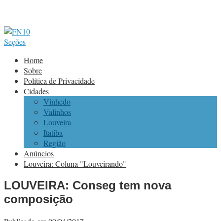
Seções
Home
Sobre
Política de Privacidade
Cidades
Vinhedo
Valinhos
Louveira
Itatiba
Região
Anúncios
Louveira: Coluna "Louveirando"
LOUVEIRA: Conseg tem nova
composição