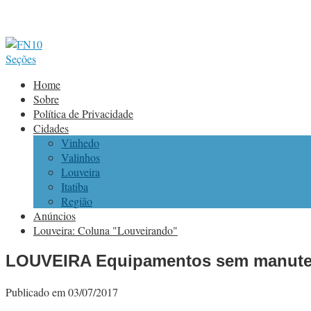
Seções
Home
Sobre
Política de Privacidade
Cidades
Vinhedo
Valinhos
Louveira
Itatiba
Região
Anúncios
Louveira: Coluna "Louveirando"
LOUVEIRA Equipamentos sem manuten
Publicado em 03/07/2017