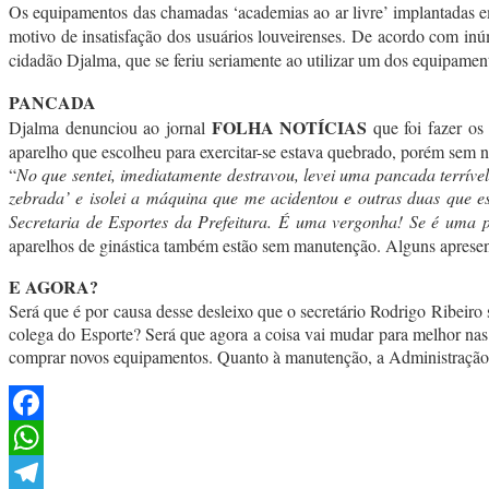
Os equipamentos das chamadas ‘academias ao ar livre’ implantadas em 
motivo de insatisfação dos usuários louveirenses. De acordo com inú
cidadão Djalma, que se feriu seriamente ao utilizar um dos equipame
PANCADA
FOLHA NOTÍCIAS
Djalma denunciou ao jornal
que foi fazer os
aparelho que escolheu para exercitar-se estava quebrado, porém sem n
“
No que sentei, imediatamente destravou, levei uma pancada terrível
zebrada’ e isolei a máquina que me acidentou e outras duas que 
Secretaria de Esportes da Prefeitura. É uma vergonha! Se é uma p
aparelhos de ginástica também estão sem manutenção. Alguns apresenta
E AGORA?
Será que é por causa desse desleixo que o secretário Rodrigo Ribeiro
colega do Esporte? Será que agora a coisa vai mudar para melhor nas 
comprar novos equipamentos. Quanto à manutenção, a Administração d
Facebook
WhatsApp