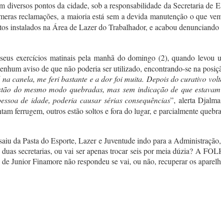
diversos pontos da cidade, sob a responsabilidade da Secretaria de Es
meras reclamações, a maioria está sem a devida manutenção o que vem 
ntos instalados na Área de Lazer do Trabalhador, e acabou denunciando
 seus exercícios matinais pela manhã do domingo (2), quando levou
enhum aviso de que não poderia ser utilizado, encontrando-se na posiçã
 na canela, me feri bastante e a dor foi muita. Depois do curativo vo
estão do mesmo modo quebradas, mas sem indicação de que estavam 
essoa de idade, poderia causar sérias consequências
”, alerta Djalm
m ferrugem, outros estão soltos e fora do lugar, e parcialmente quebr
 saiu da Pasta do Esporte, Lazer e Juventude indo para a Administração,
duas secretarias, ou vai ser apenas trocar seis por meia dúzia? A FOLH
e Junior Finamore não respondeu se vai, ou não, recuperar os aparelh