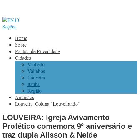
Seções
Home
Sobre
Política de Privacidade
Cidades
Vinhedo
Valinhos
Louveira
Itatiba
Região
Anúncios
Louveira: Coluna "Louveirando"
LOUVEIRA: Igreja Avivamento
Profético comemora 9º aniversário e
traz dupla Alisson & Neide