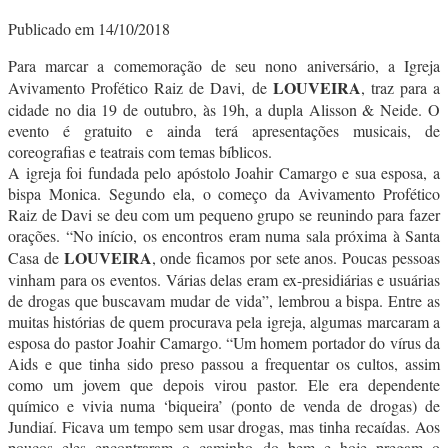
Publicado em 14/10/2018
Para marcar a comemoração de seu nono aniversário, a Igreja
LOUVEIRA
Avivamento Profético Raiz de Davi, de
, traz para a
cidade no dia 19 de outubro, às 19h, a dupla Alisson & Neide. O
evento é gratuito e ainda terá apresentações musicais, de
coreografias e teatrais com temas bíblicos.
A igreja foi fundada pelo apóstolo Joahir Camargo e sua esposa, a
bispa Monica. Segundo ela, o começo da Avivamento Profético
Raiz de Davi se deu com um pequeno grupo se reunindo para fazer
orações. “No início, os encontros eram numa sala próxima à Santa
LOUVEIRA
Casa de
, onde ficamos por sete anos. Poucas pessoas
vinham para os eventos. Várias delas eram ex-presidiárias e usuárias
de drogas que buscavam mudar de vida”, lembrou a bispa. Entre as
muitas histórias de quem procurava pela igreja, algumas marcaram a
esposa do pastor Joahir Camargo. “Um homem portador do vírus da
Aids e que tinha sido preso passou a frequentar os cultos, assim
como um jovem que depois virou pastor. Ele era dependente
químico e vivia numa ‘biqueira’ (ponto de venda de drogas) de
Jundiaí. Ficava um tempo sem usar drogas, mas tinha recaídas. Aos
poucos eles encontraram o caminho do bem e hoje pregam o