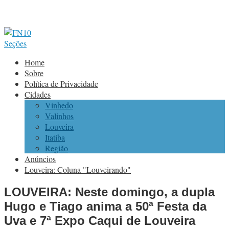
Seções
Home
Sobre
Política de Privacidade
Cidades
Vinhedo
Valinhos
Louveira
Itatiba
Região
Anúncios
Louveira: Coluna "Louveirando"
LOUVEIRA: Neste domingo, a dupla
Hugo e Tiago anima a 50ª Festa da
Uva e 7ª Expo Caqui de Louveira