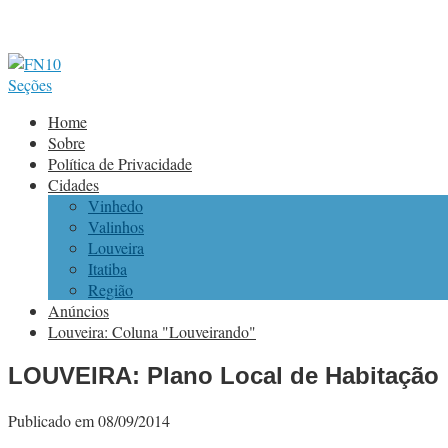
Seções
Home
Sobre
Política de Privacidade
Cidades
Vinhedo
Valinhos
Louveira
Itatiba
Região
Anúncios
Louveira: Coluna "Louveirando"
LOUVEIRA: Plano Local de Habitação
Publicado em 08/09/2014