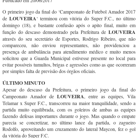
Publicado em 20/06/2017
O primeiro jogo da final do ‘Campeonato de Futebol Amador 2017
LOUVEIRA
de
‘ terminou com vitória do Super F.C., no último
domingo (18), e bastante confusão após o apito final, muito em
LOUVEIRA
função do descaso demonstrado pela Prefeitura de
através do seu secretário de Esportes, Rodrigo Ribeiro, que não
compareceu, não enviou representantes, não providenciou a
presença de ambulância para atendimento médico e muito menos
solicitou que a Guarda Municipal estivesse presente no local para
evitar possíveis tumultos, brigas e agressões como as que ocorreram
por simples falta de previsão dos órgãos oficiais.
ÚLTIMO MINUTO
Apesar do descaso da Prefeitura, o primeiro jogo da final do
LOUVEIRA
Campeonato Amador de
, entre as equipes, Vila
Telamar x Super F.C., transcorreu na maior tranquilidade, sendo a
partida muito equilibrada, com os goleiros de ambas as equipes
fazendo defesas importantes durante o jogo. Mas quando o empate
parecia se concretizar, no último lance da partida, o zagueiro
Rodolfo, aproveitando um cruzamento do lateral Maycon, fez o gol
da vitória do Super F.C.