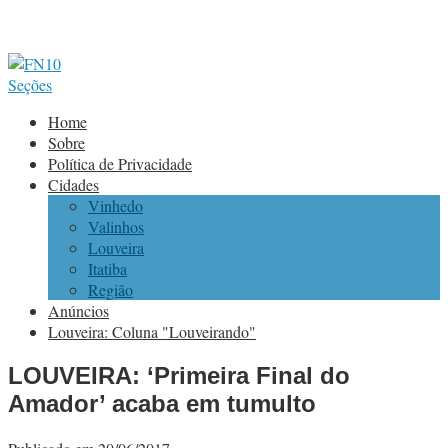
Seções
Home
Sobre
Política de Privacidade
Cidades
Vinhedo
Valinhos
Louveira
Itatiba
Região
Anúncios
Louveira: Coluna "Louveirando"
LOUVEIRA: ‘Primeira Final do
Amador’ acaba em tumulto