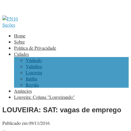
Seções
Home
Sobre
Política de Privacidade
Cidades
Vinhedo
Valinhos
Louveira
Itatiba
Região
Anúncios
Louveira: Coluna "Louveirando"
LOUVEIRA: SAT: vagas de emprego
Publicado em 09/11/2016