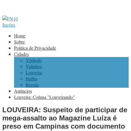
Seções
Home
Sobre
Política de Privacidade
Cidades
Vinhedo
Valinhos
Louveira
Itatiba
Região
Anúncios
Louveira: Coluna "Louveirando"
LOUVEIRA: Suspeito de participar de
mega-assalto ao Magazine Luíza é
preso em Campinas com documento