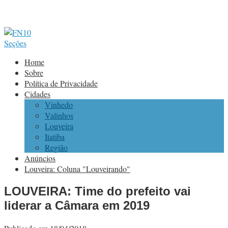
Seções
Home
Sobre
Política de Privacidade
Cidades
Vinhedo
Valinhos
Louveira
Itatiba
Região
Anúncios
Louveira: Coluna "Louveirando"
LOUVEIRA: Time do prefeito vai
liderar a Câmara em 2019