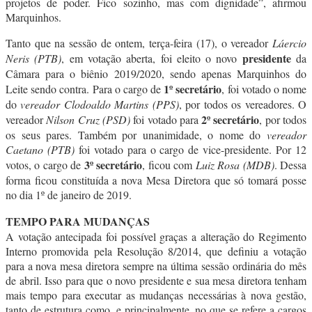
projetos de poder. Fico sozinho, mas com dignidade”, afirmou
Marquinhos.
Tanto que na sessão de ontem, terça-feira (17), o vereador
Láercio
presidente
Neris (PTB)
, em votação aberta, foi eleito o novo
da
Câmara para o biênio 2019/2020, sendo apenas Marquinhos do
1º secretário
Leite sendo contra. Para o cargo de
, foi votado o nome
do
vereador Clodoaldo Martins (PPS)
, por todos os vereadores. O
2º secretário
vereador
Nilson Cruz (PSD)
foi votado para
, por todos
os seus pares. Também por unanimidade, o nome do
vereador
Caetano (PTB)
foi votado para o cargo de vice-presidente. Por 12
3º secretário
votos, o cargo de
, ficou com
Luiz Rosa (MDB)
. Dessa
forma ficou constituída a nova Mesa Diretora que só tomará posse
no dia 1º de janeiro de 2019.
TEMPO PARA MUDANÇAS
A votação antecipada foi possível graças a alteração do Regimento
Interno promovida pela Resolução 8/2014, que definiu a votação
para a nova mesa diretora sempre na última sessão ordinária do mês
de abril. Isso para que o novo presidente e sua mesa diretora tenham
mais tempo para executar as mudanças necessárias à nova gestão,
tanto de estrutura como, e principalmente, no que se refere a cargos