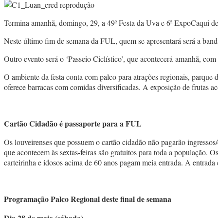
Termina amanhã, domingo, 29, a 49ª Festa da Uva e 6ª ExpoCaqui 
Neste último fim de semana da FUL, quem se apresentará será a ban
Outro evento será o ‘Passeio Ciclístico’, que acontecerá amanhã, co
O ambiente da festa conta com palco para atrações regionais, parque de
oferece barracas com comidas diversificadas. A exposição de frutas 
Cartão Cidadão é passaporte para a FUL
Os louveirenses que possuem o cartão cidadão não pagarão ingressos/
que acontecem às sextas-feiras são gratuitos para toda a população.
carteirinha e idosos acima de 60 anos pagam meia entrada. A entrada é 
Programação Palco Regional deste final de semana
Dia 28 de maio (sábado)