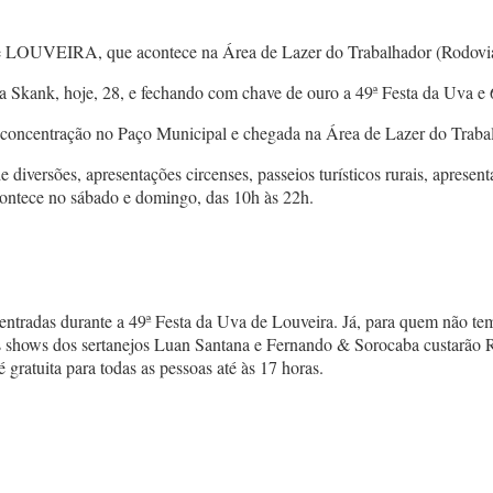
de LOUVEIRA, que acontece na Área de Lazer do Trabalhador (Rodovi
da Skank, hoje, 28, e fechando com chave de ouro a 49ª Festa da Uv
m concentração no Paço Municipal e chegada na Área de Lazer do Traba
 diversões, apresentações circenses, passeios turísticos rurais, apresen
acontece no sábado e domingo, das 10h às 22h.
entradas durante a 49ª Festa da Uva de Louveira. Já, para quem não te
 Os shows dos sertanejos Luan Santana e Fernando & Sorocaba custarão
gratuita para todas as pessoas até às 17 horas.