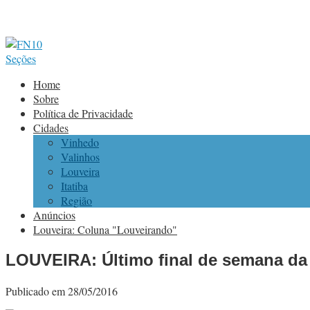
Seções
Home
Sobre
Política de Privacidade
Cidades
Vinhedo
Valinhos
Louveira
Itatiba
Região
Anúncios
Louveira: Coluna "Louveirando"
LOUVEIRA: Último final de semana da 
Publicado em 28/05/2016