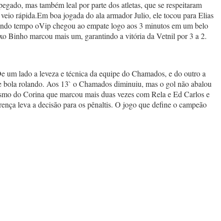
pegado, mas também leal por parte dos atletas, que se respeitaram
veio rápida.Em boa jogada do ala armador Julio, ele tocou para Elias
egundo tempo oVip chegou ao empate logo aos 3 minutos em um belo
fixo Binho marcou mais um, garantindo a vitória da Vetnil por 3 a 2.
. De um lado a leveza e técnica da equipe do Chamados, e do outro a
de bola rolando. Aos 13` o Chamados diminuiu, mas o gol não abalou
smo do Corina que marcou mais duas vezes com Rela e Ed Carlos e
rença leva a decisão para os pênaltis. O jogo que define o campeão