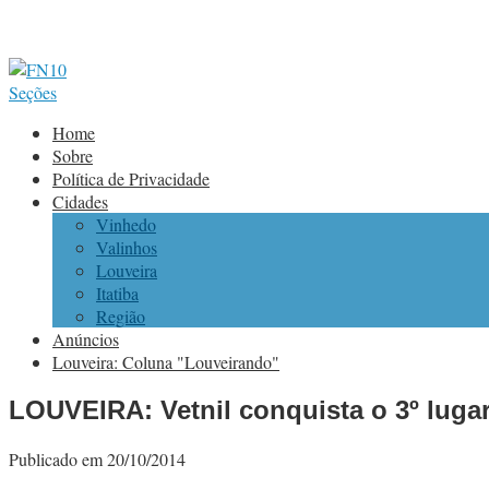
Seções
Home
Sobre
Política de Privacidade
Cidades
Vinhedo
Valinhos
Louveira
Itatiba
Região
Anúncios
Louveira: Coluna "Louveirando"
LOUVEIRA: Vetnil conquista o 3º lugar 
Publicado em 20/10/2014