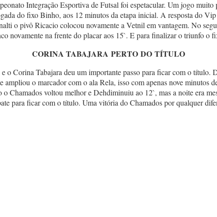
peonato Integração Esportiva de Futsal foi espetacular. Um jogo muito 
gada do fixo Binho, aos 12 minutos da etapa inicial. A resposta do Vip 
pênalti o pivô Ricacio colocou novamente a Vetnil em vantagem. No s
co novamente na frente do placar aos 15`. E para finalizar o triunfo o 
CORINA TABAJARA PERTO DO TÍTULO
nal e o Corina Tabajara deu um importante passo para ficar com o título
 que ampliou o marcador com o ala Rela, isso com apenas nove minutos 
o Chamados voltou melhor e Dehdiminuiu ao 12`, mas a noite era me
te para ficar com o título. Uma vitória do Chamados por qualquer dife