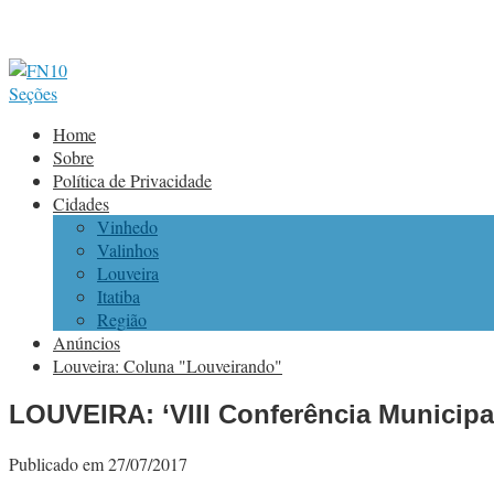
Seções
Home
Sobre
Política de Privacidade
Cidades
Vinhedo
Valinhos
Louveira
Itatiba
Região
Anúncios
Louveira: Coluna "Louveirando"
LOUVEIRA: ‘VIII Conferência Municipa
Publicado em 27/07/2017