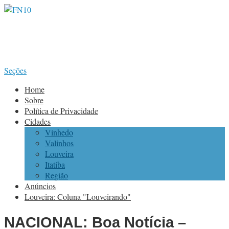
Seções
Home
Sobre
Política de Privacidade
Cidades
Vinhedo
Valinhos
Louveira
Itatiba
Região
Anúncios
Louveira: Coluna "Louveirando"
NACIONAL: Boa Notícia –