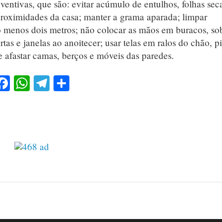
entivas, que são: evitar acúmulo de entulhos, folhas sec
proximidades da casa; manter a grama aparada; limpar
o menos dois metros; não colocar as mãos em buracos, so
rtas e janelas ao anoitecer; usar telas em ralos do chão, pi
e afastar camas, berços e móveis das paredes.
Facebook
WhatsApp
Telegram
Share