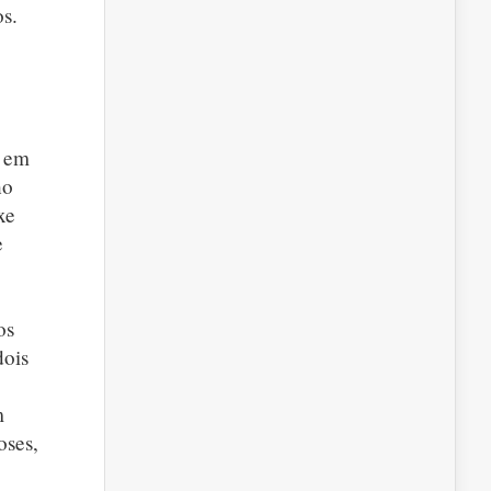
s.
s em
ho
xe
e
os
dois
m
oses,