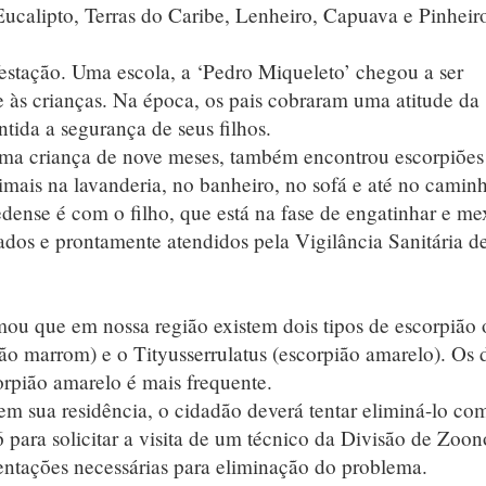
ucalipto, Terras do Caribe, Lenheiro, Capuava e Pinheiro
tação. Uma escola, a ‘Pedro Miqueleto’ chegou a ser
e às crianças. Na época, os pais cobraram uma atitude da
tida a segurança de seus filhos.
 criança de nove meses, também encontrou escorpiõe
nimais na lavanderia, no banheiro, no sofá e até no camin
dense é com o filho, que está na fase de engatinhar e me
ados e prontamente atendidos pela Vigilância Sanitária d
ou que em nossa região existem dois tipos de escorpião 
ão marrom) e o Tityusserrulatus (escorpião amarelo). Os 
corpião amarelo é mais frequente.
sua residência, o cidadão deverá tentar eliminá-lo co
 para solicitar a visita de um técnico da Divisão de Zoon
rientações necessárias para eliminação do problema.