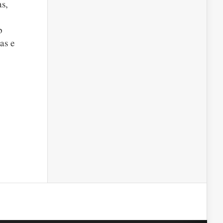
as,
b
as e