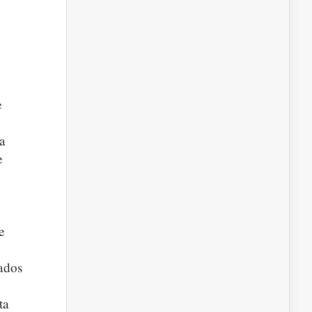
e
da
e
e
ados
ta