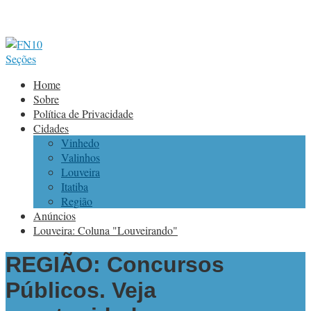
Seções
Home
Sobre
Política de Privacidade
Cidades
Vinhedo
Valinhos
Louveira
Itatiba
Região
Anúncios
Louveira: Coluna "Louveirando"
REGIÃO: Concursos
Públicos. Veja