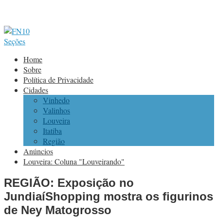
Seções
Home
Sobre
Política de Privacidade
Cidades
Vinhedo
Valinhos
Louveira
Itatiba
Região
Anúncios
Louveira: Coluna "Louveirando"
REGIÃO: Exposição no
JundiaíShopping mostra os figurinos
de Ney Matogrosso