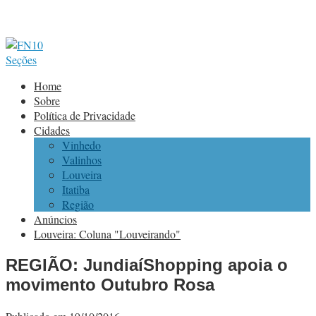
Seções
Home
Sobre
Política de Privacidade
Cidades
Vinhedo
Valinhos
Louveira
Itatiba
Região
Anúncios
Louveira: Coluna "Louveirando"
REGIÃO: JundiaíShopping apoia o
movimento Outubro Rosa