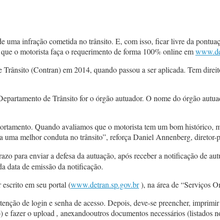
 uma infração cometida no trânsito. E, com isso, ficar livre da pontua
 que o motorista faça o requerimento de forma 100% online em
www.det
e Trânsito (Contran) em 2014, quando passou a ser aplicada. Tem direi
oDepartamento de Trânsito for o órgão autuador. O nome do órgão autuad
tamento. Quando avaliamos que o motorista tem um bom histórico, ma
la uma melhor conduta no trânsito”, reforça Daniel Annenberg, diretor-
razo para enviar a defesa da autuação, após receber a notificação de a
 da data de emissão da notificação.
escrito em seu portal (
www.detran.sp.gov.br
), na área de “Serviços O
tenção de login e senha de acesso. Depois, deve-se preencher, imprimir 
) e fazer o upload
,
anexandooutros documentos necessários (listados n