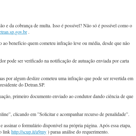
ção e da cobrança de multa. Isso é possível? Não só é possível como o
ran.sp.gov.br
.
to ao benefício quem cometeu infração leve ou média, desde que não
or pode ser verificado na notificação de autuação enviada por carta
s por algum deslize cometeu uma infração que pode ser revertida em
presidente do Detran.SP.
utuação, primeiro documento enviado ao condutor dando ciência de que
nline”, clicando em ”Solicitar e acompanhar recurso de penalidade”.
e assinar o formulário disponível na própria página. Após essa etapa,
o link
http://scup.it/a9my
) paraa análise do requerimento.