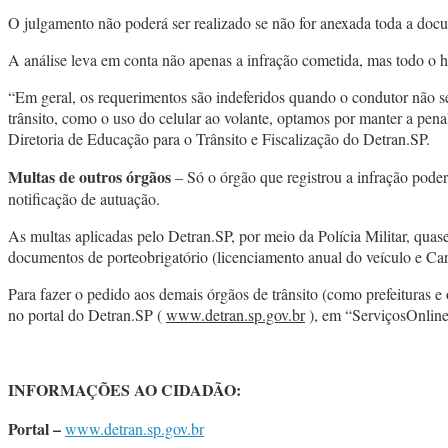
O julgamento não poderá ser realizado se não for anexada toda a d
A análise leva em conta não apenas a infração cometida, mas todo o hist
“Em geral, os requerimentos são indeferidos quando o condutor não se 
trânsito, como o uso do celular ao volante, optamos por manter a pen
Diretoria de Educação para o Trânsito e Fiscalização do Detran.SP.
Multas de outros órgãos
– Só o órgão que registrou a infração poder
notificação de autuação.
As multas aplicadas pelo Detran.SP, por meio da Polícia Militar, qua
documentos de porteobrigatório (licenciamento anual do veículo e Cart
Para fazer o pedido aos demais órgãos de trânsito (como prefeituras e 
no portal do Detran.SP (
www.detran.sp.gov.br
), em “ServiçosOnlin
INFORMAÇÕES AO CIDADÃO:
Portal –
www.detran.sp.gov.br