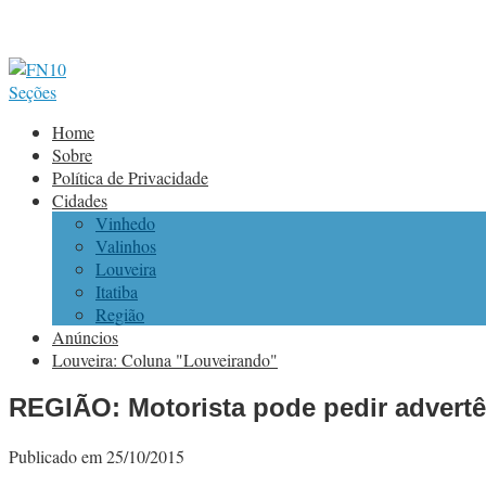
Seções
Home
Sobre
Política de Privacidade
Cidades
Vinhedo
Valinhos
Louveira
Itatiba
Região
Anúncios
Louveira: Coluna "Louveirando"
REGIÃO: Motorista pode pedir advertên
Publicado em 25/10/2015