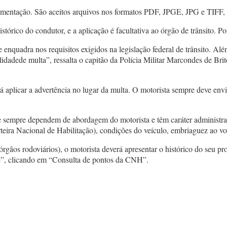
ocumentação. São aceitos arquivos nos formatos PDF, JPGE, JPG e TIF
órico do condutor, e a aplicação é facultativa ao órgão de trânsito. Por
enquadra nos requisitos exigidos na legislação federal de trânsito. Al
alidadede multa”, ressalta o capitão da Polícia Militar Marcondes de Br
á aplicar a advertência no lugar da multa. O motorista sempre deve env
se sempre dependem de abordagem do motorista e têm caráter administra
eira Nacional de Habilitação), condições do veículo, embriaguez ao vola
órgãos rodoviários), o motorista deverá apresentar o histórico do seu pr
e”, clicando em “Consulta de pontos da CNH”.