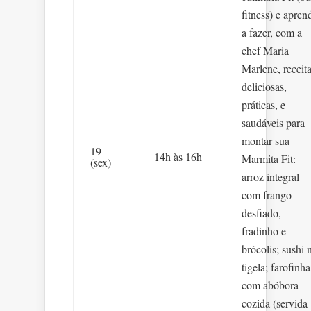
fitness) e apren
a fazer, com a
chef Maria
Marlene, receit
deliciosas,
práticas, e
saudáveis para
montar sua
19
14h às 16h
Marmita Fit:
(sex)
arroz integral
com frango
desfiado,
fradinho e
brócolis; sushi 
tigela; farofinha
com abóbora
cozida (servida