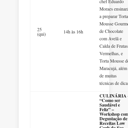
chef Eduardo
Moraes ensinar
a preparar Torta
Mousse Gourm
25
de Chocolate
14h às 16h
(qui)
com Avelã e
Calda de Frutas
Vermelhas, e
Torta Mousse d
Maracujá, além
de muitas
técnicas de dica
CULINÁRIA 
“Como ser
Saudável e
Feliz” –
Workshop co
Degustação de
Receitas Low
Carb do Seo