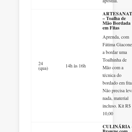
apostila.
ARTESANA
– Toalha de
Mão Bordada
em Fitas
Aprenda, com
Fátima Giacone
a bordar uma
Toalhinha de
24
14h às 16h
Mão com a
(qua)
técnica do
bordado em fita
Não precisa lev
nada, material
incluso. Kit R$
10,00
CULINÁRIA 
Browne com