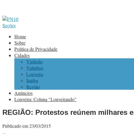
Seções
Home
Sobre
Política de Privacidade
Cidades
Vinhedo
Valinhos
Louveira
Itatiba
Região
Anúncios
Louveira: Coluna "Louveirando"
REGIÃO: Protestos reúnem milhares e
Publicado em 23/03/2015