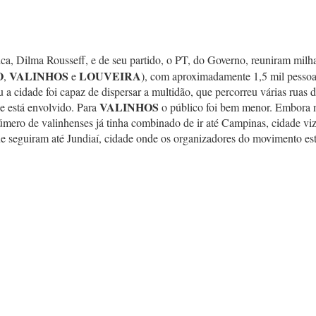
ica, Dilma Rousseff, e de seu partido, o PT, do Governo, reuniram mil
O
VALINHOS
LOUVEIRA
,
e
), com aproximadamente 1,5 mil pessoas
 cidade foi capaz de dispersar a multidão, que percorreu várias ruas 
VALINHOS
le está envolvido. Para
o público foi bem menor. Embora nã
número de valinhenses já tinha combinado de ir até Campinas, cidade vi
e seguiram até Jundiaí, cidade onde os organizadores do movimento es