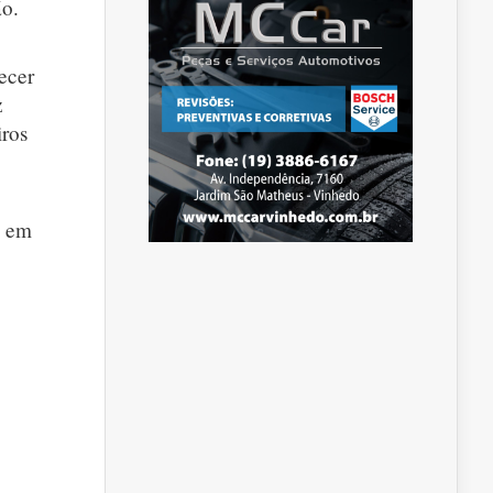
ão.
ecer
z
iros
a em