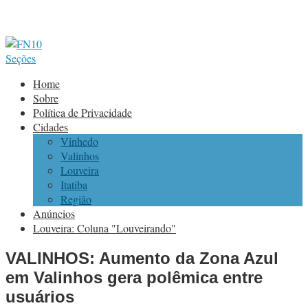
Seções
Home
Sobre
Política de Privacidade
Cidades
Vinhedo
Valinhos
Louveira
Itatiba
Região
Anúncios
Louveira: Coluna "Louveirando"
VALINHOS: Aumento da Zona Azul
em Valinhos gera polêmica entre
usuários