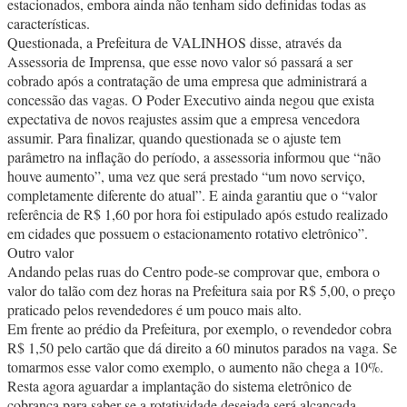
estacionados, embora ainda não tenham sido definidas todas as
características.
Questionada, a Prefeitura de VALINHOS disse, através da
Assessoria de Imprensa, que esse novo valor só passará a ser
cobrado após a contratação de uma empresa que administrará a
concessão das vagas. O Poder Executivo ainda negou que exista
expectativa de novos reajustes assim que a empresa vencedora
assumir. Para finalizar, quando questionada se o ajuste tem
parâmetro na inflação do período, a assessoria informou que “não
houve aumento”, uma vez que será prestado “um novo serviço,
completamente diferente do atual”. E ainda garantiu que o “valor
referência de R$ 1,60 por hora foi estipulado após estudo realizado
em cidades que possuem o estacionamento rotativo eletrônico”.
Outro valor
Andando pelas ruas do Centro pode-se comprovar que, embora o
valor do talão com dez horas na Prefeitura saia por R$ 5,00, o preço
praticado pelos revendedores é um pouco mais alto.
Em frente ao prédio da Prefeitura, por exemplo, o revendedor cobra
R$ 1,50 pelo cartão que dá direito a 60 minutos parados na vaga. Se
tomarmos esse valor como exemplo, o aumento não chega a 10%.
Resta agora aguardar a implantação do sistema eletrônico de
cobrança para saber se a rotatividade desejada será alcançada.