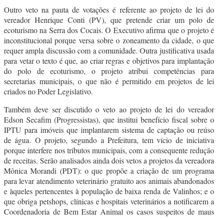
Outro veto na pauta de votações é referente ao projeto de lei do
vereador Henrique Conti (PV), que pretende criar um polo de
ecoturismo na Serra dos Cocais. O Executivo afirma que o projeto é
inconstitucional porque versa sobre o zoneamento da cidade, o que
requer ampla discussão com a comunidade. Outra justificativa usada
para vetar o texto é que, ao criar regras e objetivos para implantação
do polo de ecoturismo, o projeto atribui competências para
secretarias municipais, o que não é permitido em projetos de lei
criados no Poder Legislativo.
Também deve ser discutido o veto ao projeto de lei do vereador
Edson Secafim (Progressistas), que institui benefício fiscal sobre o
IPTU para imóveis que implantarem sistema de captação ou reúso
de água. O projeto, segundo a Prefeitura, tem vício de iniciativa
porque interfere nos tributos municipais, com a consequente redução
de receitas. Serão analisados ainda dois vetos a projetos da vereadora
Mônica Morandi (PDT): o que propõe a criação de um programa
para levar atendimento veterinário gratuito aos animais abandonados
e àqueles pertencentes à população de baixa renda de Valinhos; e o
que obriga petshops, clínicas e hospitais veterinários a notificarem a
Coordenadoria de Bem Estar Animal os casos suspeitos de maus