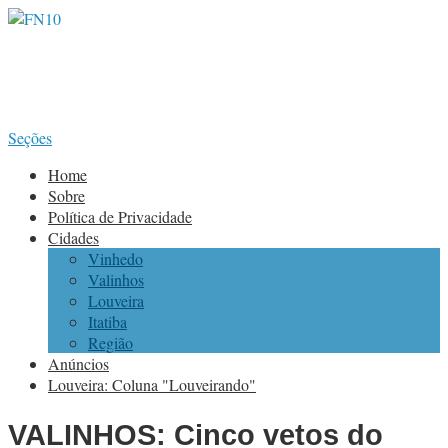
Seções
Home
Sobre
Política de Privacidade
Cidades
Vinhedo
Valinhos
Louveira
Itatiba
Região
Anúncios
Louveira: Coluna "Louveirando"
VALINHOS: Cinco vetos do